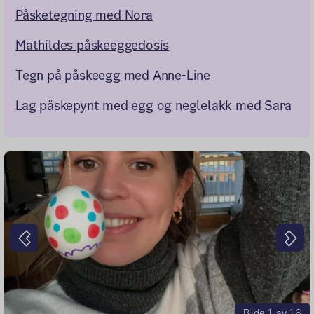
Påsketegning med Nora
Mathildes påskeeggedosis
Tegn på påskeegg med Anne-Line
Lag påskepynt med egg og neglelakk med Sara
Forrige
Nes
Bilde 1 av 16