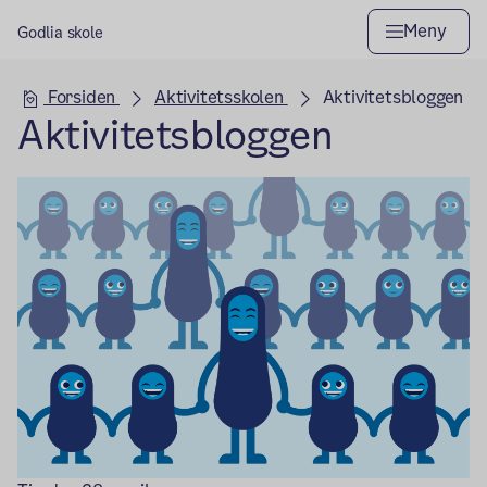
Meny
Godlia skole
Hovedseksjon
Forsiden
Aktivitetsskolen
Aktivitetsbloggen
Aktivitetsbloggen