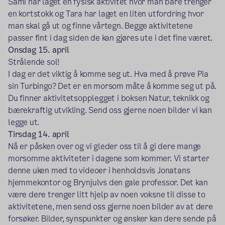
Sami har laget en fysisk aktivitet hvor man bare trenger
en kortstokk og Tara har laget en liten utfordring hvor
man skal gå ut og finne vårtegn. Begge aktivitetene
passer fint i dag siden de kan gjøres ute i det fine været.
Onsdag 15. april
Strålende sol!
I dag er det viktig å komme seg ut. Hva med å prøve Pia
sin Turbingo? Det er en morsom måte å komme seg ut på.
Du finner aktivitetsopplegget i boksen Natur, teknikk og
bærekraftig utvikling. Send oss gjerne noen bilder vi kan
legge ut.
Tirsdag 14. april
Nå er påsken over og vi gleder oss til å gi dere mange
morsomme aktiviteter i dagene som kommer. Vi starter
denne uken med to videoer i henholdsvis Jonatans
hjemmekontor og Brynjulvs den gale professor. Det kan
være dere trenger litt hjelp av noen voksne til disse to
aktivitetene, men send oss gjerne noen bilder av at dere
forsøker. Bilder, synspunkter og ønsker kan dere sende på