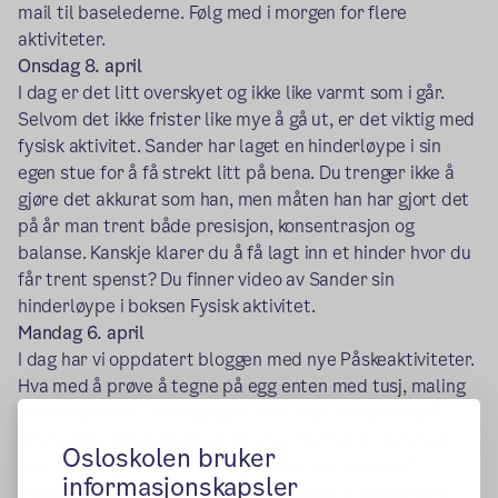
mail til baselederne. Følg med i morgen for flere
aktiviteter.
Onsdag 8. april
I dag er det litt overskyet og ikke like varmt som i går.
Selvom det ikke frister like mye å gå ut, er det viktig med
fysisk aktivitet. Sander har laget en hinderløype i sin
egen stue for å få strekt litt på bena. Du trenger ikke å
gjøre det akkurat som han, men måten han har gjort det
på år man trent både presisjon, konsentrasjon og
balanse. Kanskje klarer du å få lagt inn et hinder hvor du
får trent spenst? Du finner video av Sander sin
hinderløype i boksen Fysisk aktivitet.
Mandag 6. april
I dag har vi oppdatert bloggen med nye Påskeaktiviteter.
Hva med å prøve å tegne på egg enten med tusj, maling
eller neglelakk? Fremgangsmåten står beskrevet på
høyre side under påskeaktiviteter. Og hvis du lurer på
Osloskolen bruker
hva du skal gjøre med alt egget kan du jo prøve ut
informasjonskapsler
Mathildes påskeeggedosis som hun sier er en gammel