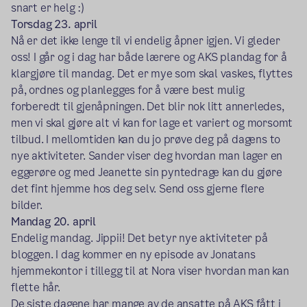
snart er helg :)
Torsdag 23. april
Nå er det ikke lenge til vi endelig åpner igjen. Vi gleder
oss! I går og i dag har både lærere og AKS plandag for å
klargjøre til mandag. Det er mye som skal vaskes, flyttes
på, ordnes og planlegges for å være best mulig
forberedt til gjenåpningen. Det blir nok litt annerledes,
men vi skal gjøre alt vi kan for lage et variert og morsomt
tilbud. I mellomtiden kan du jo prøve deg på dagens to
nye aktiviteter. Sander viser deg hvordan man lager en
eggerøre og med Jeanette sin pyntedrage kan du gjøre
det fint hjemme hos deg selv. Send oss gjerne flere
bilder.
Mandag 20. april
Endelig mandag. Jippii! Det betyr nye aktiviteter på
bloggen. I dag kommer en ny episode av Jonatans
hjemmekontor i tillegg til at Nora viser hvordan man kan
flette hår.
De siste dagene har mange av de ansatte på AKS fått i