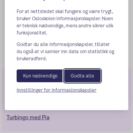
familieoppskrift. Vi tar gjerne imot bilder av at dere
For at nettstedet skal fungere og være trygt,
prøver aktivitetene som vi kan legge ut her eller på
bruker Osloskolen informasjonskapsler. Noen
instagram.
er teknisk nødvendige, mens andre sikrer ulik
funksjonalitet.
Publisert:
03.04.2020
Endret:
28.04.2020
Godtar du alle informasjonskapsler, tillater
du også at vi samler inn data om statistikk og
brukeradferd.
Kun nødvendige
Godta alle
Natur, miljø og bærekraftig utvikling
Innstillinger for informasjonskapsler
Vårtegn med Tara
Den gale professor episode 1
Turbingo med Pia