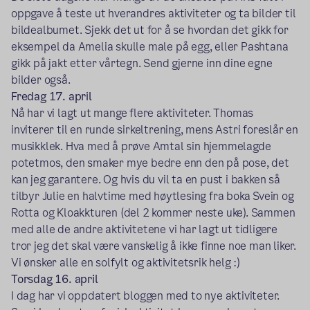
oppgave å teste ut hverandres aktiviteter og ta bilder til
bildealbumet. Sjekk det ut for å se hvordan det gikk for
eksempel da Amelia skulle male på egg, eller Pashtana
gikk på jakt etter vårtegn. Send gjerne inn dine egne
bilder også.
Fredag 17. april
Nå har vi lagt ut mange flere aktiviteter. Thomas
inviterer til en runde sirkeltrening, mens Astri foreslår en
musikklek. Hva med å prøve Amtal sin hjemmelagde
potetmos, den smaker mye bedre enn den på pose, det
kan jeg garantere. Og hvis du vil ta en pust i bakken så
tilbyr Julie en halvtime med høytlesing fra boka Svein og
Rotta og Kloakkturen (del 2 kommer neste uke). Sammen
med alle de andre aktivitetene vi har lagt ut tidligere
tror jeg det skal være vanskelig å ikke finne noe man liker.
Vi ønsker alle en solfylt og aktivitetsrik helg :)
Torsdag 16. april
I dag har vi oppdatert bloggen med to nye aktiviteter.