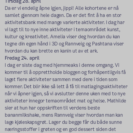
Tirsdag 28. april
Da er vi endelig åpne igjen, jippi! Alle kohortene er nå
samlet gjennom hele dagen. Da er det fint å ha en stor
aktivitetsbank med mange varierte aktiviteter. I dag har
vi lagt til to nye inne aktiviteter i temaområdet kunst,
kultur og kreativitet. Amelia viser deg hvordan du kan
tegne din egen hånd i 3D og Rannveig og Pashtana viser
hvordan du kan brette en kanin ut av et ark.
Fredag 24. april
I dag er siste dag med hjemmeaks i denne omgang. Vi
kommer til å opprettholde bloggen og forhåpentligvis få
laget flere aktiviteter sammen med dere i tiden som
kommer. Det blir ikke så lett å få til matlagingsaktiviteter
når vi åpner igjen, så vi avslutter denne uken med to nye
aktiviteter innegor temaområdet mat og helse. Mathilde
sier at hun har oppskriften til verdens beste
bananmilkshake, mens Rannveig viser hvordan man kan
lage kjøleskapsgrøt. Lager du begge får du både sunne
næringsstoffer i grøten og en god dessert siden det